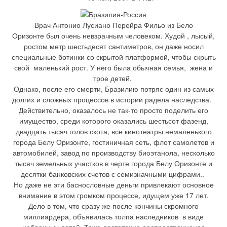
Врач Антонио Лусиано Перейра Фильо из Бело
Оризонте был очень невзрачным человеком. Худой , лысый,
ростом метр шестьдесят сантиметров, он даже носил
специальные ботинки со скрытой платформой, чтобы скрыть
свой маленький рост. У него была обычная семья, жена и
трое детей.
Однако, после его смерти, Бразилию потряс один из самых
долгих и сложных процессов в истории радела наследства.
Действительно, оказалось не так-то просто поделить его
имущество, среди которого оказались шестьсот фазенд,
двадцать тысяч голов скота, все кинотеатры немаленького
города Белу Оризонте, гостиничная сеть, флот самолетов и
автомобилей, завод по производству биоэтанола, несколько
тысяч земельных участков в черте города Белу Оризонте и
десятки банковских счетов с семизначными цифрами..
Но даже не эти баснословные деньги привлекают основное
внимание в этом громком процессе, идущем уже 17 лет.
Дело в том, что сразу же после кончины скромного
миллиардера, объявилась толпа наследников в виде
небрачных детей. Тоже достаточно распространненое