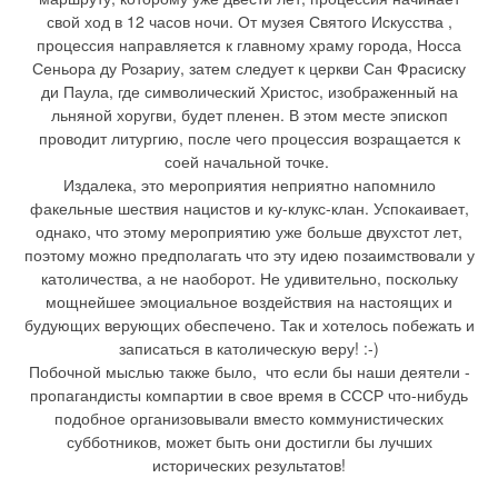
свой ход в 12 часов ночи. От музея Святого Искусства ,
процессия направляется к главному храму города, Носса
Сеньора ду Розариу, затем следует к церкви Сан Фрасиску
ди Паула, где символический Христос, изображенный на
льняной хоругви, будет пленен. В этом месте эпископ
проводит литургию, после чего процессия возращается к
соей начальной точке.
Издалека, это мероприятия неприятно напомнило
факельные шествия нацистов и ку-клукс-клан. Успокаивает,
однако, что этому мероприятию уже больше двухстот лет,
поэтому можно предполагать что эту идею позаимствовали у
католичества, а не наоборот. Не удивительно, поскольку
мощнейшее эмоциальное воздействия на настоящих и
будующих верующих обеспечено. Так и хотелось побежать и
записаться в католическую веру! :-)
Побочной мыслью также было, что если бы наши деятели -
пропагандисты компартии в свое время в СССР что-нибудь
подобное организовывали вместо коммунистических
субботников, может быть они достигли бы лучших
исторических результатов!