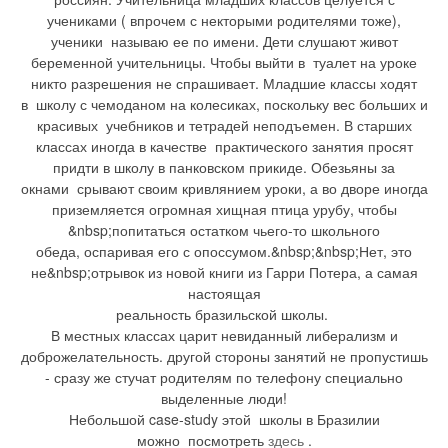
учениками ( впрочем с некторыми родителями тоже),
ученики называю ее по имени. Дети слушают живот
беременной учительницы. Чтобы выйти в туалет на уроке
никто разрешения не спрашивает. Младшие классы ходят
в школу с чемоданом на колесиках, поскольку вес больших и
красивых учебников и тетрадей неподъемен. В старших
классах иногда в качестве практического занятия просят
придти в школу в панковском прикиде. Обезьяны за
окнами срывают своим кривлянием уроки, а во дворе иногда
приземляется огромная хищная птица урубу, чтобы
&nbsp;попитаться остатком чьего-то школьного
обеда, оспаривая его с опоссумом.&nbsp;&nbsp;Нет, это
не&nbsp;отрывок из новой книги из Гарри Потера, а самая
настоящая
реальность бразильской школы.
В местных классах царит невиданный либерализм и
доброжелательность. другой стороны занятий не пропустишь
- сразу же стучат родителям по телефону специально
выделенные люди!
Небольшой case-study этой школы в Бразилии
можно посмотреть
здесь
.