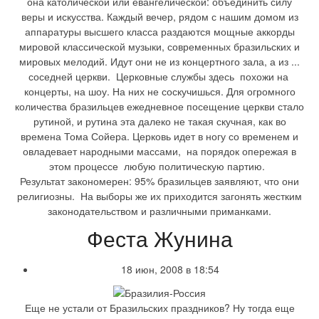
она католической или евангелической: объединить силу
веры и искусства. Каждый вечер, рядом с нашим домом из
аппаратуры высшего класса раздаются мощные аккорды
мировой классической музыки, современных бразильских и
мировых мелодий. Идут они не из концертного зала, а из ...
соседней церкви. Церковные службы здесь похожи на
концерты, на шоу. На них не соскучишься. Для огромного
количества бразильцев ежедневное посещение церкви стало
рутиной, и рутина эта далеко не такая скучная, как во
времена Тома Сойера. Церковь идет в ногу со временем и
овладевает народными массами, на порядок опережая в
этом процессе любую политическую партию.
Результат закономерен: 95% бразильцев заявляют, что они
религиозны. На выборы же их приходится загонять жестким
законодательством и различными приманками.
Феста Жунина
18 июн, 2008 в 18:54
Еще не устали от Бразильских праздников? Ну тогда еще