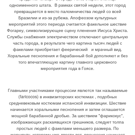
одноименного штата. В рамках святой недели, этот город
превращается в место паломничества людей со всей
Бразилии и из-за рубежа. Апофеозом культурных
мероприятий этого периода считается факельное шествие
Фогареу, символизирующее сцену пленения Иисуса Христа.
Службы снабжения электричеством отключают центральную
часть города, в результате чего картина тысяч людей с
факелами приобретает феерический и мрачный вид.
Хоральные песнопения и барабанный бой дополняют и без
того впечатляющую картину главного церковного
мероприятия года в Гоясе.
Главными участниками процессии явлются так называемые
(faricocos) в инквизиторских костюмах , подобных
средневековым костюмам испанской инквизиции. Шествие
начинается хоральными песнопения и затем оглашается
мощной барабанной дробью. За шествием "фарикокус",
изображающих раскаявщихся грешников, следует толпа
простых людей с факелами меньшего размера. По
маршруту, которому уже двести лет, процессия начинает