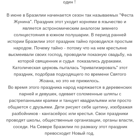
один !
В июне в Бразилии начинается сезон так называемых "Феста
Жунина". Праздник этот уходит корнями в язычество и
является астрономическим аналогом зимнего
солнцестояния в южном полушарии. В период ранней
истории Бразилии этот праздник тайно проводился простым
народом. Почему тайно - потому что на нем крестьяне
высмеивали своих господ, проводили показную свадьбу, на
которой священник и судья показались дураками.
Католическая церковь пыталась "приватизировать" этот
праздник, подобрав подходящего по времени Святого
Жоана, но это не прижилось.
Во время этого праздника народ наряжается в деревенских
парней и девушек, одевает соломенные шляпы с
растрепанными краями и танцует квадрильями или просто
общается с друзьями. Дети рисуют себе щетину, изображая
разбойников - кангасейрос или крестья. Свои праздники
проводят школы, общественные организации, органы власти,
соседи. На Севере Бразилии по размаху этот праздник
превосходит Новый год.