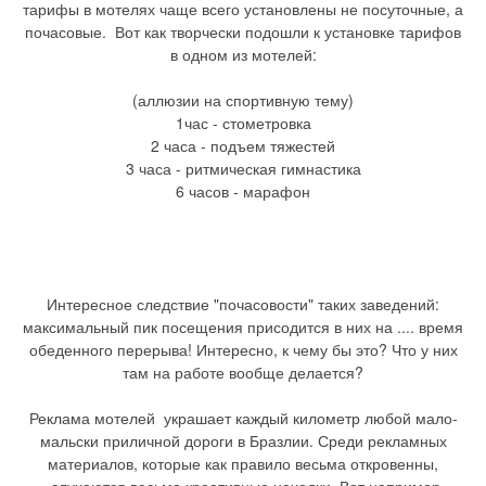
тарифы в мотелях чаще всего установлены не посуточные, а
почасовые. Вот как творчески подошли к установке тарифов
в одном из мотелей:
(аллюзии на спортивную тему)
1час - стометровка
2 часа - подъем тяжестей
3 часа - ритмическая гимнастика
6 часов - марафон
Интересное следствие "почасовости" таких заведений:
максимальный пик посещения присодится в них на .... время
обеденного перерыва! Интересно, к чему бы это? Что у них
там на работе вообще делается?
Реклама мотелей украшает каждый километр любой мало-
мальски приличной дороги в Бразлии. Среди рекламных
материалов, которые как правило весьма откровенны,
случаются весьма креативные находки. Вот например