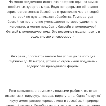
На месте подземного источника построен один из самых
необычных курортов мира. Вода неперерывно обновляет
серию естественных бассейнов с кристально чистой водой,
которой не нужна никакая обработка. Температура
бассейнов постепенно уменьшается по мере удаления от
источника, и можно подобрать бассейн с температурой
близкой к температуре тела. Это позволяет людям парить в
воде, словно в невесомости.
Дно реки , просматриваемое без услий до самого дна
глубиной до 10 метров, устилано огромными подушками
водорослей причудливой формы
Река заполнена огромными ленивыми рыбами, включая
амазонских пируруку, пирара, пирапутанга. Одна "чешуйка"
пируку имеет размер хороше листа в российской природе
средней полосы. Индейцы используют их для изготовления