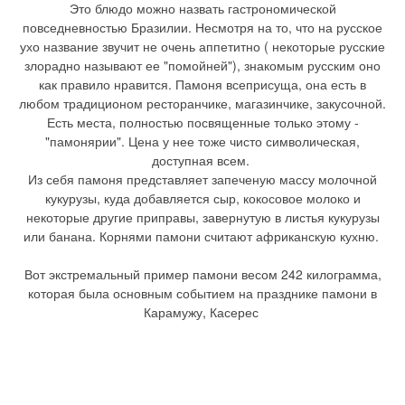
Это блюдо можно назвать гастрономической
повседневностью Бразилии. Несмотря на то, что на русское
ухо название звучит не очень аппетитно ( некоторые русские
злорадно называют ее "помойней"), знакомым русским оно
как правило нравится. Памоня всеприсуща, она есть в
любом традиционом ресторанчике, магазинчике, закусочной.
Есть места, полностью посвященные только этому -
"памонярии". Цена у нее тоже чисто символическая,
доступная всем.
Из себя памоня представляет запеченую массу молочной
кукурузы, куда добавляется сыр, кокосовое молоко и
некоторые другие приправы, завернутую в листья кукурузы
или банана. Корнями памони считают африканскую кухню.
Вот экстремальный пример памони весом 242 килограмма,
которая была основным событием на празднике памони в
Карамужу, Касерес