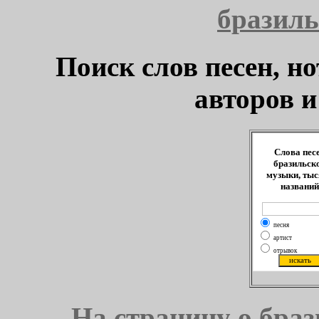
бразил
Поиск слов песен, н
авторов и
Слова пес
бразильск
музыки, тыс
названий
песня
артист
отрывок
На страницу о браз